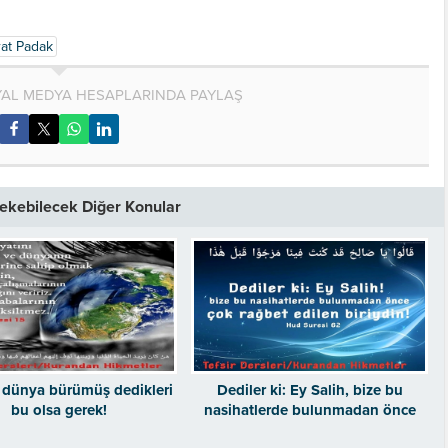
at Padak
AL MEDYA HESAPLARINDA PAYLAŞ
 Çekebilecek Diğer Konular
dünya bürümüş dedikleri
Dediler ki: Ey Salih, bize bu
bu olsa gerek!
nasihatlerde bulunmadan önce
çok rağbet edilen biriydin!