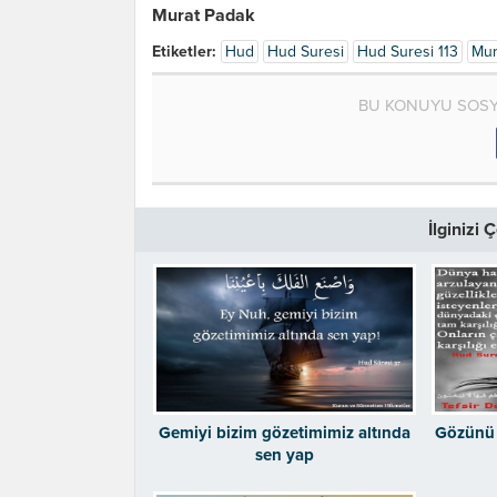
Murat Padak
Etiketler:
Hud
Hud Suresi
Hud Suresi 113
Mur
BU KONUYU SOSY
İlginizi
Gemiyi bizim gözetimimiz altında
Gözünü 
sen yap