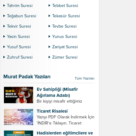
Tahrim Suresi
Tebbet Suresi
Teğabun Suresi
Tekasür Suresi
Tekvir Suresi
Tevbe Suresi
Yasin Suresi
Yunus Suresi
Yusuf Suresi
Zariyat Suresi
Zuhruf Suresi
Zümer Suresi
Murat Padak Yazıları
Tüm Yazıları
Ev Sahipliği (Misafir
Ağırlama Adabı)
Bir kişiyi misafir ettiğimiz
zaman dikkat etmemiz
Ticaret Risalesi
gereken bazı hususlar. 1.
Yazıyı PDF Olarak İndirmek İçin
Davet edeceğiniz kişiyi son
‘İNDİR‘e Tıklayın. Ticaret
ana bırakmayın. Durumuna
Risalesi – Murat Padak Değerli
göre bir gün önce, bir hafta
Hadislerden eğitimcilere ve
tacir kardeşim! Helal rızık