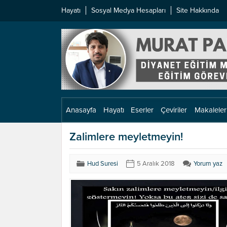
Hayatı
Sosyal Medya Hesapları
Site Hakkında
Anasayfa
Hayatı
Eserler
Çeviriler
Makaleler
Zalimlere meyletmeyin!
Hud Suresi
5 Aralık 2018
Yorum yaz