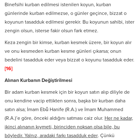
Binefsihi kurban edilmesi istenilen koyun, kurban
günlerinde kur­ban edilmezse, o günler geçince, bizzat o
koyunun tasadduk edilmesi gerekir. Bu koyunun sahibi, ister
zengin olsun, isterse fakir olsun fark etmez.
Keza zengin bir kimse, kurban kesmek üzere, bir koyun alır
ve onu kesmeden kurban kesme günleri çıkarsa; onun
bedelini tasadduk eder veya bizzat o koyunu tasadduk eder.
[16]
Alınan Kurbanın Değiştirilmesi
Bir adam kurban kesmek için bir koyun satın alıp diliyle de
onu kendine vacip ettikten sonra, başka bir kurban daha
satın alsa; İmam Ebû Hanife (R.A.) ve İmam Muhammed
(R.A.)’e göre, önceki aldığını sat­ması caiz olur.
Her ne kadar,
ikinci alınanın kıymeti, birinciden nok­san olsa bile, bu
böyledir. Yalnız, aradaki farkı tasadduk eder
. Çünkü