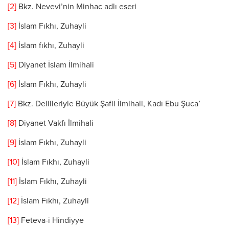
[2]
Bkz. Nevevi’nin Minhac adlı eseri
[3]
İslam Fıkhı, Zuhayli
[4]
İslam fıkhı, Zuhayli
[5]
Diyanet İslam İlmihali
[6]
İslam Fıkhı, Zuhayli
[7]
Bkz. Delilleriyle Büyük Şafii İlmihali, Kadı Ebu Şuca’
[8]
Diyanet Vakfı İlmihali
[9]
İslam Fıkhı, Zuhayli
[10]
İslam Fıkhı, Zuhayli
[11]
İslam Fıkhı, Zuhayli
[12]
İslam Fıkhı, Zuhayli
[13]
Feteva-i Hindiyye