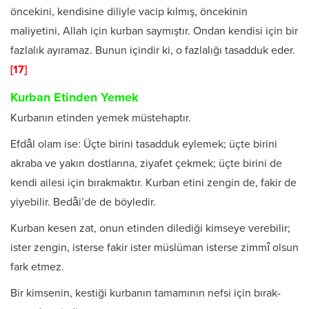
öncekini, kendisine diliyle vacip kılmış, öncekinin
maliyetini, Al­lah için kurban saymıştır. Ondan kendisi için bir
fazlalık ayıramaz. Bunun içindir ki, o fazlalığı tasadduk eder.
[17]
Kurban Etinden Yemek
Kurbanın etinden yemek müstehaptır.
Efdâl olam ise: Üçte birini tasadduk eylemek; üçte birini
akraba ve yakın dostlarına, ziyafet çekmek; üçte birini de
kendi ailesi için bı­rakmaktır. Kurban etini zengin de, fakir de
yiyebilir. Bedâi’de de böyledir.
Kurban kesen zat, onun etinden dilediği kimseye verebilir;
ister zen­gin, isterse fakir ister müslüman isterse zimmî olsun
fark etmez.
Bir kimsenin, kestiği kurbanın tamamının nefsi için bırak­