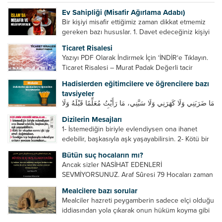
Ev Sahipliği (Misafir Ağırlama Adabı)
Bir kişiyi misafir ettiğimiz zaman dikkat etmemiz
gereken bazı hususlar. 1. Davet edeceğiniz kişiyi
son ana bırakmayın. Durumuna göre bir gün
Ticaret Risalesi
önce, bir hafta önce veya gün içinde davet edin....
Yazıyı PDF Olarak İndirmek İçin ‘İNDİR‘e Tıklayın.
Ticaret Risalesi – Murat Padak Değerli tacir
kardeşim! Helal rızık kazanma yollarından biri de
Hadislerden eğitimcilere ve öğrencilere bazı
ticaret yapmaktır. Peygamber efendimiz de ticaret
tavsiyeler
yapmıştır. Hz. Hatice...
مَا ضَرَبَنِي وَلَا كَهَرَنِي وَلَا سَبَّنِي، مَا رَأَيْتُ مُعَلِّمًا قَبْلَهُ وَلَا
بَعْدَهُ أَحْسَنَ تَعْلِيمًا مِنْهُ، Resulullah sallallahu aleyhi
Dizilerin Mesajları
ve sellem beni dövmedi, azarlamadı ve bana
1- İstemediğin biriyle evlendiysen ona ihanet
sövmedi. Ben ne ondan önce...
edebilir, başkasıyla aşk yaşayabilirsin. 2- Kötü bir
olaydan sonra içki içip etrafı dağıtmalısın. 3-
Bütün suç hocaların mı?
Sevdiğin kişi başkasıyla evlendiyse onların
Ancak sizler NASİHAT EDENLERİ
yuvasını bozmalısın. 4- Hiçbir dizide...
SEVMİYORSUNUZ. Araf Sûresi 79 Hocaları zaman
zaman eleştirir, bazı yönlerde kendilerini
Mealcilere bazı sorular
geliştirmeleri hususunda bazen açık bazen gizli
Mealciler hazreti peygamberin sadece elçi olduğu
tenkitlerde bulunmuşuzdur. Örneğin hocalarda
iddiasından yola çıkarak onun hüküm koyma gibi
olması gereken hususları sıralar ve...
bir hakkının olmadığını söylerler. Onlara göre elçi,