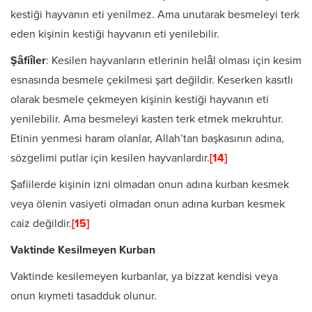
kestiği hayvanın eti yenilmez. Ama unutarak besmeleyi terk
eden kişi­nin kestiği hayvanın eti yenilebilir.
Şâfiîler
: Kesilen hayvanların etlerinin helâl olması için ke­sim
esnasında besmele çekilmesi şart değildir. Keserken kasıtlı
olarak bes­mele çekmeyen kişinin kestiği hayvanın eti
yenilebilir. Ama besmeleyi kasten terk etmek mekruhtur.
Etinin yenmesi haram olanlar, Allah’tan başkasının adına,
sözgelimi putlar için kesilen hayvanlardır.
[14]
Şafiilerde kişinin izni olmadan onun adına kurban kesmek
veya ölenin vasiyeti olmadan onun adına kurban kesmek
caiz değildir.
[15]
Vaktinde Kesilmeyen Kurban
Vaktinde kesilemeyen kurbanlar, ya bizzat kendisi veya
onun kıymeti tasadduk olunur.