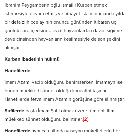
İbrahim Peygamberin oğlu İsmail’i Kurban etmek
istemesiyle devam etmiş ve nihayet İslam inancında yılda
bir defa zilhicce ayının onuncu gününden itibaren üç
günlük süre içerisinde evcil hayvanlardan davar, sığır ve
deve cinsinden hayvanların kesilmesiyle de son şeklini
almıştır.
Kurban ibadetinin hükmü
Hanefilerde
:
İmam Azam: vacip olduğunu benimserken, İmameyn ise
bunun müekked sünnet olduğu kanaatini taşırlar.
Hanefilerde fetva İmam Azamın görüşüne göre alınmıştır.
Şafilerde
başta İmam Şafii olmak üzere tüm ehli ilim
müekked sünnet olduğunu belirtirler.
[2]
Hanefilerde
aynı çatı altında yaşayan mükelleflerin her