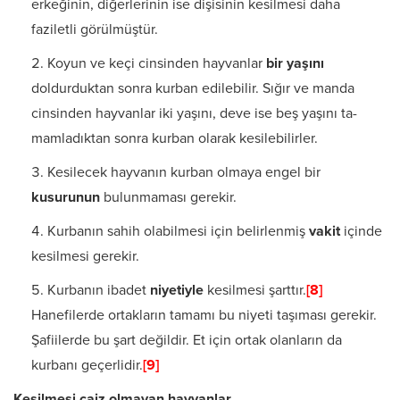
erkeğinin, diğerlerinin ise dişisinin kesilmesi daha
faziletli görülmüştür.
Koyun ve keçi cinsinden hayvanlar
bir
yaşını
doldurduktan sonra kurban edilebilir. Sığır ve manda
cinsinden hayvanlar iki yaşını, deve ise beş yaşını ta­
mamladıktan sonra kurban olarak kesilebilirler.
Kesilecek hayvanın kurban olmaya engel bir
kusurunun
bulunmama­sı gerekir.
Kurbanın sahih olabilmesi için belirlenmiş
vakit
içinde
kesilmesi ge­rekir.
Kurbanın ibadet
niyetiyle
kesilmesi şarttır.
[8]
Hanefilerde ortakların tamamı bu niyeti taşıması gerekir.
Şafiilerde bu şart değildir. Et için ortak olanların da
kurbanı geçerlidir.
[9]
Kesilmesi caiz olmayan hayvanlar