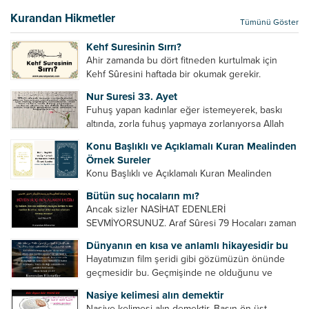
elçilik yaptığı makam adına teşri yapamaz. Sadece
Kurandan Hikmetler
Tümünü Göster
elçi kelimesinin manasından...
Kehf Suresinin Sırrı?
Ahir zamanda bu dört fitneden kurtulmak için
Kehf Sûresini haftada bir okumak gerekir.
Bazılarımız din hususunda imtihan ediliriz. Yanlış
Nur Suresi 33. Ayet
din algısı, yanlış din öğreten hoca algısını yenmek
Fuhuş yapan kadınlar eğer istemeyerek, baskı
vb. Dini doğru...
altında, zorla fuhuş yapmaya zorlanıyorsa Allah
teâlâ onları da affedecektir. “İffetli olmak isteyen
Konu Başlıklı ve Açıklamalı Kuran Mealinden
cariyelerinizi dünya hayatının menfaatini elde
Örnek Sureler
etmek için fuhuş yapmaya zorlamayın. Her...
Konu Başlıklı ve Açıklamalı Kuran Mealinden
Örnek Surelerİndir
Bütün suç hocaların mı?
Ancak sizler NASİHAT EDENLERİ
SEVMİYORSUNUZ. Araf Sûresi 79 Hocaları zaman
zaman eleştirir, bazı yönlerde kendilerini
Dünyanın en kısa ve anlamlı hikayesidir bu
geliştirmeleri hususunda bazen açık bazen gizli
Hayatımızın film şeridi gibi gözümüzün önünde
tenkitlerde bulunmuşuzdur. Örneğin hocalarda
geçmesidir bu. Geçmişinde ne olduğunu ve
olması gereken hususları sıralar ve...
geleceğinde ne olacağını öğrenmek isteyen bu
Nasiye kelimesi alın demektir
âyetlere baksın. Hayatı özetler misin sorusuna
Nasiye kelimesi alın demektir. Başın ön üst