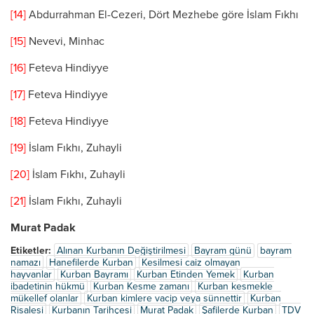
[14]
Abdurrahman El-Cezeri, Dört Mezhebe göre İslam Fıkhı
[15]
Nevevi, Minhac
[16]
Feteva Hindiyye
[17]
Feteva Hindiyye
[18]
Feteva Hindiyye
[19]
İslam Fıkhı, Zuhayli
[20]
İslam Fıkhı, Zuhayli
[21]
İslam Fıkhı, Zuhayli
Murat Padak
Etiketler:
Alınan Kurbanın Değiştirilmesi
Bayram günü
bayram
namazı
Hanefilerde Kurban
Kesilmesi caiz olmayan
hayvanlar
Kurban Bayramı
Kurban Etinden Yemek
Kurban
ibadetinin hükmü
Kurban Kesme zamanı
Kurban kesmekle
mükellef olanlar
Kurban kimlere vacip veya sünnettir
Kurban
Risalesi
Kurbanın Tarihçesi
Murat Padak
Şafilerde Kurban
TDV