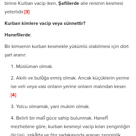
birine Kurban vacip iken,
Şafiilerde
aile reisinin kesmesi
yeterlidir.
[3]
Kurban kimlere vacip veya sünnettir?
Hanefilerde
:
Bir kimsenin kurban kesmekle yükümlü olabilmesi için dört
şart aranır:
Müslüman olmak.
Akıllı ve bulûğa ermiş olmak. Ancak küçüklerin yerine
ise veli veya vasi onların yerine onların malından keser.
[4]
Yolcu olmamak, yani mukim olmak.
Belirli bir malî güce sahip bulunmak. Hanefî
mezhebine göre, kurban kesmeyi vacip kılan zenginliğin
ölçü­sü, zekâtta ve fıtır sadakasında aranan zenginlik