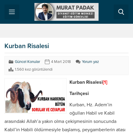
Kurban Risalesi
Güncel Konular
4 Mart 2018
Yorum yaz
1.560 kez görüntülendi
Kurban Risalesi
[1]
Tarihçesi
Kurban, Hz. Adem’in
oğulları Habil ve Kabil
arasındaki Allah’a yakın olma çekişmesinin sonucunda
Kabil’in Habili öldürmesiyle başlamış, peygamberlerin atası