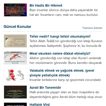
amelinden daha hayırlıdır. Gösteriş için kılınan
Bir Hadis Bir Hikmet
namazın hiçbir değeri yoktur. Gösteriş için
Bazı insanlar ölünce dünya daha yaşanabilir bir
okunan ezanın hiçbir...
hal alır. İnsanların canı, malı ve namusu kurtulur.
Hayvanlar onun zulmünden kurtulur. Sofrasına
yemek olmaktan kurtulur. Onu taşımaktan
Güncel Konular
Tümünü Göster
kurtulur. Ağaçlar onun zulmünden kurtulur....
Tefsir nedir? hangi tefsiri okumalıyım?
Tefsir Allah Teâlâ’nın gönderdiği son kitap Kuranın
açıklanması faaliyetidir. Şüphesiz ki, bu konuda ilk
müfessir Rasulullah’tır. Sahabeler anlamadıkları
Meal okurken nelere dikkat etmeliyiz?
ayetleri peygamber efendimize soruyor. O da
Allahın gönderdiği son kitap olan Kuran’ı anlamak
bunları izah ediyor/tefsir ediyordu. “Biz sana...
her müslümanın görevidir. Bunu kendisi okuyarak
anlama imkânına sahip değilse meal, tefsir vb.
Yalakalık etmek ve yağcılık etmek. (yerel
yollarla anlamaya çalışmalıdır. Meal nedir? Arapça
şiveyle yellahçılık etmek)
bir kelime olan meal;...
İnsanlar biribilerine karşı iyi geçinmek zorundadır.
Ancak elinde güç olan (siyasi güç, ilmi güç,
Azrail Bir Tanemidir
makam gücü, nesep gücü, maddi güç, fiziki güç)
Halk arasında yaygın olan ve bazı rivayetlere de
diğer insanları ezebiliyor. Normal şartlarda elinde
dayandırdığına göre Azrail ölüm meleği olup onun
bu güçler...
yardımcıları vardır. Yine başka rivayetlere göre ise
Haftalık Vird