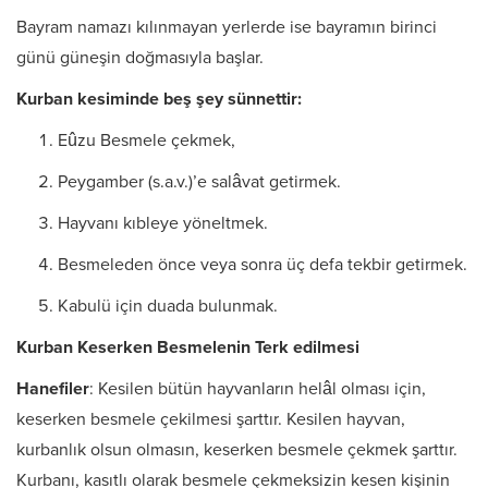
Bayram namazı kılınmayan yerlerde ise bayramın birinci
günü güneşin doğmasıyla başlar.
Kurban kesiminde beş şey sünnettir:
Eûzu Besmele çekmek,
Peygamber (s.a.v.)’e salâvat getirmek.
Hayvanı kıbleye yöneltmek.
Besmeleden önce veya sonra üç defa tekbir getirmek.
Kabulü için duada bulunmak.
Kurban Keserken Besmelenin Terk edilmesi
Hanefiler
: Kesilen bütün hayvanların helâl olması için,
keserken besmele çekil­mesi şarttır. Kesilen hayvan,
kurbanlık olsun olmasın, keserken besmele çekmek şarttır.
Kurbanı, kasıtlı olarak besmele çekmeksizin kesen kişi­nin