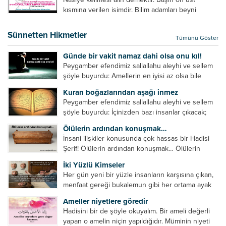
verilebilecek en kısa ve bir o...
kısmına verilen isimdir. Bilim adamları beyni
inceledikleri zaman şu sonuca varmışlardır:
Beynin ön kısmında bulunan bölüme ön bellek
Sünnetten Hikmetler
Tümünü Göster
denir. Bu kısım insan vücudunda...
Günde bir vakit namaz dahi olsa onu kıl!
Peygamber efendimiz sallallahu aleyhi ve sellem
şöyle buyurdu: Amellerin en iyisi az olsa bile
devamlı olanıdır. Namaz, ibadetler içerisinde özel
Kuran boğazlarından aşağı inmez
bir yere sahiptir. Namaz kul ile Allah arasındaki bir
Peygamber efendimiz sallallahu aleyhi ve sellem
toplantıdır....
şöyle buyurdu: İçinizden bazı insanlar çıkacak;
onların namazlarını görünce kendi namazlarınızı
Ölülerin ardından konuşmak…
küçümseyeceksiniz. Onların oruçlarını görünce
İnsani ilişkiler konusunda çok hassas bir Hadisi
kendi oruçlarınızı küçümseyeceksiniz. Onların
Şerif! Ölülerin ardından konuşmak… Ölülerin
amellerini görünce kendi amellerinizi
ardından olumsuz konuşmak, hakaret etmek,
küçümseyeceksiniz. ...
İki Yüzlü Kimseler
küfretmek, sövmek, onların günah ve kusurlarını
Her gün yeni bir yüzle insanların karşısına çıkan,
zikretmek ölüye zarar vermez, fayda da vermez....
menfaat gereği bukalemun gibi her ortama ayak
uyduran kimseler yani iki yüzlü insanlar en şerli
Ameller niyetlere göredir
insan grubudur. Müminlerin yanında mümin gibi
Hadisini bir de şöyle okuyalım. Bir ameli değerli
duran,...
yapan o amelin niçin yapıldığıdır. Müminin niyeti