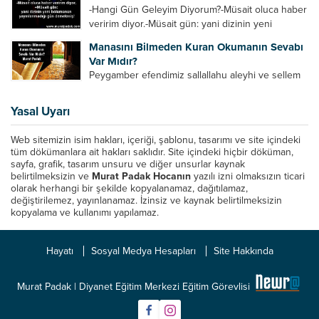
Azrail tek başına aynı anda binlerce insanın
-Hangi Gün Geleyim Diyorum?-Müsait oluca haber
canını...
veririm diyor.-Müsait gün: yani dizinin yeni
bölümünün yayınlanmadığı gün demekmiş! Bey
Manasını Bilmeden Kuran Okumanın Sevabı
efendinin Haftalık Virdi HAFTALIK VİRD Pazartesi
Var Mıdır?
Günü Hangi VİRD var?20:00 Star TV –...
Peygamber efendimiz sallallahu aleyhi ve sellem
şöyle buyurdu: “Her kim Allah’ın kitabından bir
harf okursa onun için bir hasene (sevap) vardır.
Yasal Uyarı
Her hasene de on katı ile karşılık bulur.
Eliflammim...
Web sitemizin isim hakları, içeriği, şablonu, tasarımı ve site içindeki
tüm dökümanlara ait hakları saklıdır. Site içindeki hiçbir döküman,
sayfa, grafik, tasarım unsuru ve diğer unsurlar kaynak
belirtilmeksizin ve
Murat Padak Hocanın
yazılı izni olmaksızın ticari
olarak herhangi bir şekilde kopyalanamaz, dağıtılamaz,
değiştirilemez, yayınlanamaz. İzinsiz ve kaynak belirtilmeksizin
kopyalama ve kullanımı yapılamaz.
Hayatı
Sosyal Medya Hesapları
Site Hakkında
Murat Padak | Diyanet Eğitim Merkezi Eğitim Görevlisi