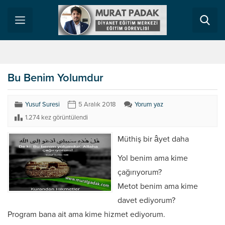
Bu Benim Yolumdur
Yusuf Suresi
5 Aralık 2018
Yorum yaz
1.274 kez görüntülendi
Müthiş bir âyet daha
Yol benim ama kime
çağırıyorum?
Metot benim ama kime
davet ediyorum?
Program bana ait ama kime hizmet ediyorum.