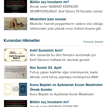
Bütün suç hocaların mı?
Sevdiğin kişi başkasıyla evlendiyse onların
Ancak sizler NASİHAT EDENLERİ
yuvasını bozmalısın. 4- Hiçbir dizide...
SEVMİYORSUNUZ. Araf Sûresi 79 Hocaları zaman
zaman eleştirir, bazı yönlerde kendilerini
Mealcilere bazı sorular
geliştirmeleri hususunda bazen açık bazen gizli
Mealciler hazreti peygamberin sadece elçi olduğu
tenkitlerde bulunmuşuzdur. Örneğin hocalarda
iddiasından yola çıkarak onun hüküm koyma gibi
olması gereken hususları sıralar ve...
bir hakkının olmadığını söylerler. Onlara göre elçi,
elçilik yaptığı makam adına teşri yapamaz. Sadece
Kurandan Hikmetler
Tümünü Göster
elçi kelimesinin manasından...
Kehf Suresinin Sırrı?
Ahir zamanda bu dört fitneden kurtulmak için
Kehf Sûresini haftada bir okumak gerekir.
Bazılarımız din hususunda imtihan ediliriz. Yanlış
Nur Suresi 33. Ayet
din algısı, yanlış din öğreten hoca algısını yenmek
Fuhuş yapan kadınlar eğer istemeyerek, baskı
vb. Dini doğru...
altında, zorla fuhuş yapmaya zorlanıyorsa Allah
teâlâ onları da affedecektir. “İffetli olmak isteyen
Konu Başlıklı ve Açıklamalı Kuran Mealinden
cariyelerinizi dünya hayatının menfaatini elde
Örnek Sureler
etmek için fuhuş yapmaya zorlamayın. Her...
Konu Başlıklı ve Açıklamalı Kuran Mealinden
Örnek Surelerİndir
Bütün suç hocaların mı?
Ancak sizler NASİHAT EDENLERİ