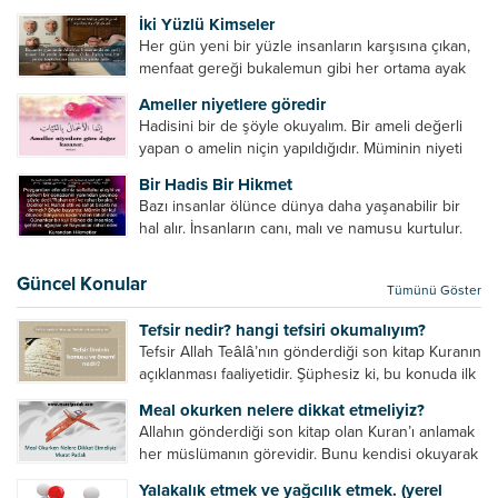
ardından olumsuz konuşmak, hakaret etmek,
küçümseyeceksiniz. ...
İki Yüzlü Kimseler
küfretmek, sövmek, onların günah ve kusurlarını
Her gün yeni bir yüzle insanların karşısına çıkan,
zikretmek ölüye zarar vermez, fayda da vermez....
menfaat gereği bukalemun gibi her ortama ayak
uyduran kimseler yani iki yüzlü insanlar en şerli
Ameller niyetlere göredir
insan grubudur. Müminlerin yanında mümin gibi
Hadisini bir de şöyle okuyalım. Bir ameli değerli
duran,...
yapan o amelin niçin yapıldığıdır. Müminin niyeti
amelinden daha hayırlıdır. Gösteriş için kılınan
Bir Hadis Bir Hikmet
namazın hiçbir değeri yoktur. Gösteriş için
Bazı insanlar ölünce dünya daha yaşanabilir bir
okunan ezanın hiçbir...
hal alır. İnsanların canı, malı ve namusu kurtulur.
Hayvanlar onun zulmünden kurtulur. Sofrasına
yemek olmaktan kurtulur. Onu taşımaktan
Güncel Konular
Tümünü Göster
kurtulur. Ağaçlar onun zulmünden kurtulur....
Tefsir nedir? hangi tefsiri okumalıyım?
Tefsir Allah Teâlâ’nın gönderdiği son kitap Kuranın
açıklanması faaliyetidir. Şüphesiz ki, bu konuda ilk
müfessir Rasulullah’tır. Sahabeler anlamadıkları
Meal okurken nelere dikkat etmeliyiz?
ayetleri peygamber efendimize soruyor. O da
Allahın gönderdiği son kitap olan Kuran’ı anlamak
bunları izah ediyor/tefsir ediyordu. “Biz sana...
her müslümanın görevidir. Bunu kendisi okuyarak
anlama imkânına sahip değilse meal, tefsir vb.
Yalakalık etmek ve yağcılık etmek. (yerel