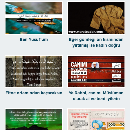
Ben Yusuf’um
Eğer gömleği ön kısmından
yırtılmış ise kadın doğru
söylüyor ve ise yalan
söyleyenlerden biridir
Fitne ortamından kaçacaksın
Ya Rabbi, canımı Müslüman
olarak al ve beni iyilerin
arasına kat