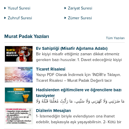
Yusuf Suresi
Zariyat Suresi
Zuhruf Suresi
Zümer Suresi
Murat Padak Yazıları
Tüm Yazıları
Ev Sahipliği (Misafir Ağırlama Adabı)
Bir kişiyi misafir ettiğimiz zaman dikkat etmemiz
gereken bazı hususlar. 1. Davet edeceğiniz kişiyi
son ana bırakmayın. Durumuna göre bir gün
Ticaret Risalesi
önce, bir hafta önce veya gün içinde davet edin....
Yazıyı PDF Olarak İndirmek İçin ‘İNDİR‘e Tıklayın.
Ticaret Risalesi – Murat Padak Değerli tacir
kardeşim! Helal rızık kazanma yollarından biri de
Hadislerden eğitimcilere ve öğrencilere bazı
ticaret yapmaktır. Peygamber efendimiz de ticaret
tavsiyeler
yapmıştır. Hz. Hatice...
مَا ضَرَبَنِي وَلَا كَهَرَنِي وَلَا سَبَّنِي، مَا رَأَيْتُ مُعَلِّمًا قَبْلَهُ وَلَا
بَعْدَهُ أَحْسَنَ تَعْلِيمًا مِنْهُ، Resulullah sallallahu aleyhi
Dizilerin Mesajları
ve sellem beni dövmedi, azarlamadı ve bana
1- İstemediğin biriyle evlendiysen ona ihanet
sövmedi. Ben ne ondan önce...
edebilir, başkasıyla aşk yaşayabilirsin. 2- Kötü bir
olaydan sonra içki içip etrafı dağıtmalısın. 3-