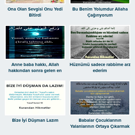
Ona Olan Sevgisi Onu Yedi
Bu Benim Yolumdur Allaha
Bitirdi
Çağırıyorum
Anne baba hakkı, Allah
Hüznümü sadece rabbime arz
hakkından sonra gelen en
ederim
büyük haktır.
Bize İyi Düşman Lazım
Babalar Çocuklarının
Yalanlarının Ortaya Çıkarmak
İçin Uğraşmamalı