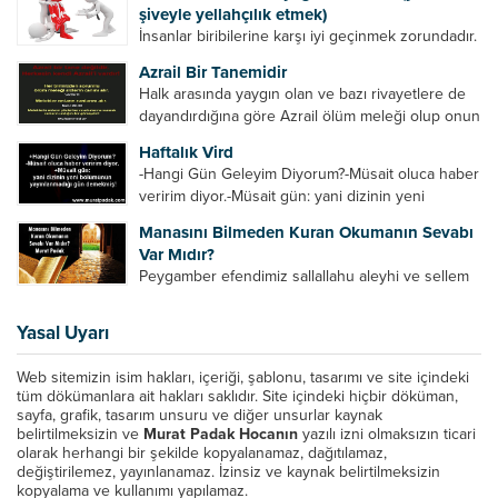
yollarla anlamaya çalışmalıdır. Meal nedir? Arapça
şiveyle yellahçılık etmek)
bir kelime olan meal;...
İnsanlar biribilerine karşı iyi geçinmek zorundadır.
Ancak elinde güç olan (siyasi güç, ilmi güç,
Azrail Bir Tanemidir
makam gücü, nesep gücü, maddi güç, fiziki güç)
Halk arasında yaygın olan ve bazı rivayetlere de
diğer insanları ezebiliyor. Normal şartlarda elinde
dayandırdığına göre Azrail ölüm meleği olup onun
bu güçler...
yardımcıları vardır. Yine başka rivayetlere göre ise
Haftalık Vird
Azrail tek başına aynı anda binlerce insanın
-Hangi Gün Geleyim Diyorum?-Müsait oluca haber
canını...
veririm diyor.-Müsait gün: yani dizinin yeni
bölümünün yayınlanmadığı gün demekmiş! Bey
Manasını Bilmeden Kuran Okumanın Sevabı
efendinin Haftalık Virdi HAFTALIK VİRD Pazartesi
Var Mıdır?
Günü Hangi VİRD var?20:00 Star TV –...
Peygamber efendimiz sallallahu aleyhi ve sellem
şöyle buyurdu: “Her kim Allah’ın kitabından bir
harf okursa onun için bir hasene (sevap) vardır.
Yasal Uyarı
Her hasene de on katı ile karşılık bulur.
Eliflammim...
Web sitemizin isim hakları, içeriği, şablonu, tasarımı ve site içindeki
tüm dökümanlara ait hakları saklıdır. Site içindeki hiçbir döküman,
sayfa, grafik, tasarım unsuru ve diğer unsurlar kaynak
belirtilmeksizin ve
Murat Padak Hocanın
yazılı izni olmaksızın ticari
olarak herhangi bir şekilde kopyalanamaz, dağıtılamaz,
değiştirilemez, yayınlanamaz. İzinsiz ve kaynak belirtilmeksizin
kopyalama ve kullanımı yapılamaz.