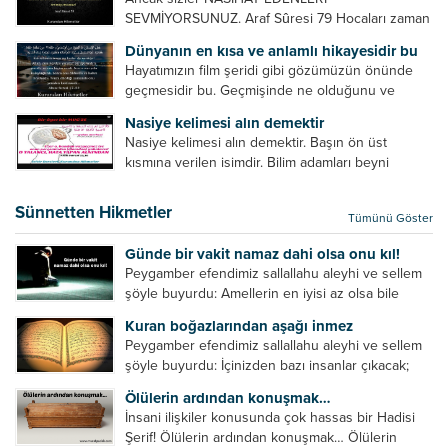
SEVMİYORSUNUZ. Araf Sûresi 79 Hocaları zaman
zaman eleştirir, bazı yönlerde kendilerini
Dünyanın en kısa ve anlamlı hikayesidir bu
geliştirmeleri hususunda bazen açık bazen gizli
Hayatımızın film şeridi gibi gözümüzün önünde
tenkitlerde bulunmuşuzdur. Örneğin hocalarda
geçmesidir bu. Geçmişinde ne olduğunu ve
olması gereken hususları sıralar ve...
geleceğinde ne olacağını öğrenmek isteyen bu
Nasiye kelimesi alın demektir
âyetlere baksın. Hayatı özetler misin sorusuna
Nasiye kelimesi alın demektir. Başın ön üst
verilebilecek en kısa ve bir o...
kısmına verilen isimdir. Bilim adamları beyni
inceledikleri zaman şu sonuca varmışlardır:
Beynin ön kısmında bulunan bölüme ön bellek
Sünnetten Hikmetler
Tümünü Göster
denir. Bu kısım insan vücudunda...
Günde bir vakit namaz dahi olsa onu kıl!
Peygamber efendimiz sallallahu aleyhi ve sellem
şöyle buyurdu: Amellerin en iyisi az olsa bile
devamlı olanıdır. Namaz, ibadetler içerisinde özel
Kuran boğazlarından aşağı inmez
bir yere sahiptir. Namaz kul ile Allah arasındaki bir
Peygamber efendimiz sallallahu aleyhi ve sellem
toplantıdır....
şöyle buyurdu: İçinizden bazı insanlar çıkacak;
onların namazlarını görünce kendi namazlarınızı
Ölülerin ardından konuşmak…
küçümseyeceksiniz. Onların oruçlarını görünce
İnsani ilişkiler konusunda çok hassas bir Hadisi
kendi oruçlarınızı küçümseyeceksiniz. Onların
Şerif! Ölülerin ardından konuşmak… Ölülerin
amellerini görünce kendi amellerinizi