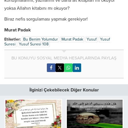
konuşmalarımı, yazılarımı ve bana ait kitapları mı okuyor
yoksa Allahın kitabını mı okuyor?
Biraz nefis sorgulaması yapmak gerekiyor!
Murat Padak
Etiketler:
Bu Benim Yolumdur
Murat Padak
Yusuf
Yusuf
Suresi
Yusuf Suresi 108
BU KONUYU SOSYAL MEDYA HESAPLARINDA PAYLAŞ
İlginizi Çekebilecek Diğer Konular