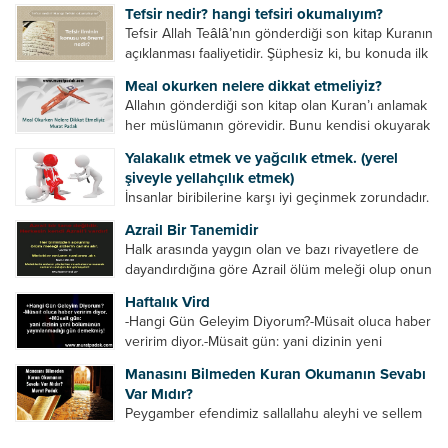
Tefsir nedir? hangi tefsiri okumalıyım?
Tefsir Allah Teâlâ’nın gönderdiği son kitap Kuranın
açıklanması faaliyetidir. Şüphesiz ki, bu konuda ilk
müfessir Rasulullah’tır. Sahabeler anlamadıkları
Meal okurken nelere dikkat etmeliyiz?
ayetleri peygamber efendimize soruyor. O da
Allahın gönderdiği son kitap olan Kuran’ı anlamak
bunları izah ediyor/tefsir ediyordu. “Biz sana...
her müslümanın görevidir. Bunu kendisi okuyarak
anlama imkânına sahip değilse meal, tefsir vb.
Yalakalık etmek ve yağcılık etmek. (yerel
yollarla anlamaya çalışmalıdır. Meal nedir? Arapça
şiveyle yellahçılık etmek)
bir kelime olan meal;...
İnsanlar biribilerine karşı iyi geçinmek zorundadır.
Ancak elinde güç olan (siyasi güç, ilmi güç,
Azrail Bir Tanemidir
makam gücü, nesep gücü, maddi güç, fiziki güç)
Halk arasında yaygın olan ve bazı rivayetlere de
diğer insanları ezebiliyor. Normal şartlarda elinde
dayandırdığına göre Azrail ölüm meleği olup onun
bu güçler...
yardımcıları vardır. Yine başka rivayetlere göre ise
Haftalık Vird
Azrail tek başına aynı anda binlerce insanın
-Hangi Gün Geleyim Diyorum?-Müsait oluca haber
canını...
veririm diyor.-Müsait gün: yani dizinin yeni
bölümünün yayınlanmadığı gün demekmiş! Bey
Manasını Bilmeden Kuran Okumanın Sevabı
efendinin Haftalık Virdi HAFTALIK VİRD Pazartesi
Var Mıdır?
Günü Hangi VİRD var?20:00 Star TV –...
Peygamber efendimiz sallallahu aleyhi ve sellem
şöyle buyurdu: “Her kim Allah’ın kitabından bir