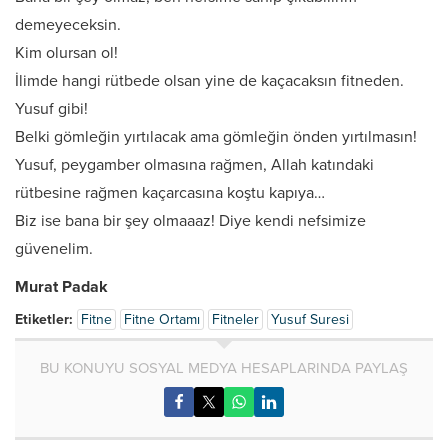
demeyeceksin.
Kim olursan ol!
İlimde hangi rütbede olsan yine de kaçacaksın fitneden.
Yusuf gibi!
Belki gömleğin yırtılacak ama gömleğin önden yırtılmasın!
Yusuf, peygamber olmasına rağmen, Allah katındaki
rütbesine rağmen kaçarcasına koştu kapıya…
Biz ise bana bir şey olmaaaz! Diye kendi nefsimize
güvenelim.
Murat Padak
Etiketler:
Fitne
Fitne Ortamı
Fitneler
Yusuf Suresi
BU KONUYU SOSYAL MEDYA HESAPLARINDA PAYLAŞ