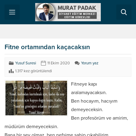
Fitne ortamından kaçacaksın
Yusuf Suresi
11 Ekim 2020
Yorum yaz
1.317 kez görüntülendi
Fitneye kapı
aralamayacaksın.
Ben hocayım, hacıyım
demeyeceksin.
Ben profesörüm ve amirim,
müdürüm demeyeceksin.
Bana bir şey olmaz, ben nefsime sahip çıkabilirim