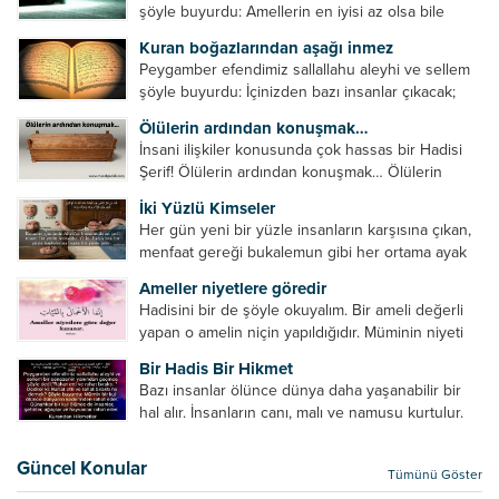
şöyle buyurdu: Amellerin en iyisi az olsa bile
devamlı olanıdır. Namaz, ibadetler içerisinde özel
Kuran boğazlarından aşağı inmez
bir yere sahiptir. Namaz kul ile Allah arasındaki bir
Peygamber efendimiz sallallahu aleyhi ve sellem
toplantıdır....
şöyle buyurdu: İçinizden bazı insanlar çıkacak;
onların namazlarını görünce kendi namazlarınızı
Ölülerin ardından konuşmak…
küçümseyeceksiniz. Onların oruçlarını görünce
İnsani ilişkiler konusunda çok hassas bir Hadisi
kendi oruçlarınızı küçümseyeceksiniz. Onların
Şerif! Ölülerin ardından konuşmak… Ölülerin
amellerini görünce kendi amellerinizi
ardından olumsuz konuşmak, hakaret etmek,
küçümseyeceksiniz. ...
İki Yüzlü Kimseler
küfretmek, sövmek, onların günah ve kusurlarını
Her gün yeni bir yüzle insanların karşısına çıkan,
zikretmek ölüye zarar vermez, fayda da vermez....
menfaat gereği bukalemun gibi her ortama ayak
uyduran kimseler yani iki yüzlü insanlar en şerli
Ameller niyetlere göredir
insan grubudur. Müminlerin yanında mümin gibi
Hadisini bir de şöyle okuyalım. Bir ameli değerli
duran,...
yapan o amelin niçin yapıldığıdır. Müminin niyeti
amelinden daha hayırlıdır. Gösteriş için kılınan
Bir Hadis Bir Hikmet
namazın hiçbir değeri yoktur. Gösteriş için
Bazı insanlar ölünce dünya daha yaşanabilir bir
okunan ezanın hiçbir...
hal alır. İnsanların canı, malı ve namusu kurtulur.
Hayvanlar onun zulmünden kurtulur. Sofrasına
yemek olmaktan kurtulur. Onu taşımaktan
Güncel Konular
Tümünü Göster
kurtulur. Ağaçlar onun zulmünden kurtulur....