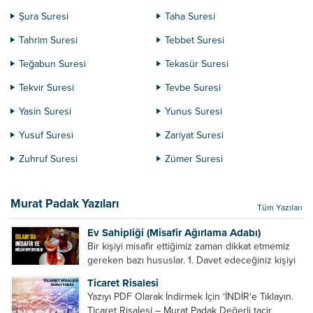
Şura Suresi
Taha Suresi
Tahrim Suresi
Tebbet Suresi
Teğabun Suresi
Tekasür Suresi
Tekvir Suresi
Tevbe Suresi
Yasin Suresi
Yunus Suresi
Yusuf Suresi
Zariyat Suresi
Zuhruf Suresi
Zümer Suresi
Murat Padak Yazıları
Tüm Yazıları
Ev Sahipliği (Misafir Ağırlama Adabı)
Bir kişiyi misafir ettiğimiz zaman dikkat etmemiz
gereken bazı hususlar. 1. Davet edeceğiniz kişiyi
son ana bırakmayın. Durumuna göre bir gün
Ticaret Risalesi
önce, bir hafta önce veya gün içinde davet edin....
Yazıyı PDF Olarak İndirmek İçin ‘İNDİR‘e Tıklayın.
Ticaret Risalesi – Murat Padak Değerli tacir