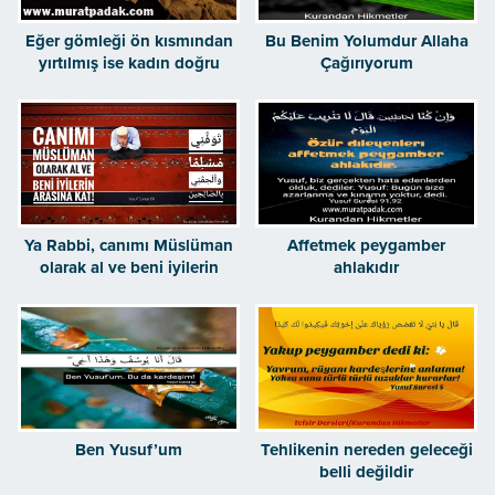
Eğer gömleği ön kısmından
Bu Benim Yolumdur Allaha
yırtılmış ise kadın doğru
Çağırıyorum
söylüyor ve ise yalan
söyleyenlerden biridir
Ya Rabbi, canımı Müslüman
Affetmek peygamber
olarak al ve beni iyilerin
ahlakıdır
arasına kat
Ben Yusuf’um
Tehlikenin nereden geleceği
belli değildir