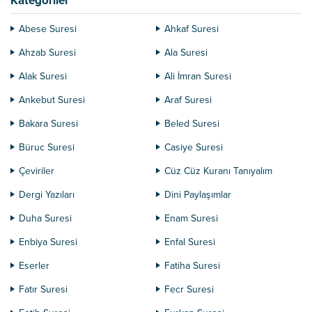
Kategoriler
Abese Suresi
Ahkaf Suresi
Ahzab Suresi
Ala Suresi
Alak Suresi
Ali İmran Suresi
Ankebut Suresi
Araf Suresi
Bakara Suresi
Beled Suresi
Büruc Suresi
Casiye Suresi
Çeviriler
Cüz Cüz Kuranı Tanıyalım
Dergi Yazıları
Dini Paylaşımlar
Duha Suresi
Enam Suresi
Enbiya Suresi
Enfal Suresi
Eserler
Fatiha Suresi
Fatır Suresi
Fecr Suresi