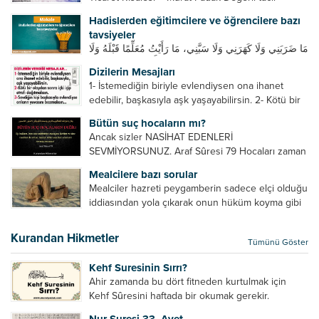
kardeşim! Helal rızık kazanma yollarından biri de
Hadislerden eğitimcilere ve öğrencilere bazı
ticaret yapmaktır. Peygamber efendimiz de ticaret
tavsiyeler
yapmıştır. Hz. Hatice...
مَا ضَرَبَنِي وَلَا كَهَرَنِي وَلَا سَبَّنِي، مَا رَأَيْتُ مُعَلِّمًا قَبْلَهُ وَلَا
بَعْدَهُ أَحْسَنَ تَعْلِيمًا مِنْهُ، Resulullah sallallahu aleyhi
Dizilerin Mesajları
ve sellem beni dövmedi, azarlamadı ve bana
1- İstemediğin biriyle evlendiysen ona ihanet
sövmedi. Ben ne ondan önce...
edebilir, başkasıyla aşk yaşayabilirsin. 2- Kötü bir
olaydan sonra içki içip etrafı dağıtmalısın. 3-
Bütün suç hocaların mı?
Sevdiğin kişi başkasıyla evlendiyse onların
Ancak sizler NASİHAT EDENLERİ
yuvasını bozmalısın. 4- Hiçbir dizide...
SEVMİYORSUNUZ. Araf Sûresi 79 Hocaları zaman
zaman eleştirir, bazı yönlerde kendilerini
Mealcilere bazı sorular
geliştirmeleri hususunda bazen açık bazen gizli
Mealciler hazreti peygamberin sadece elçi olduğu
tenkitlerde bulunmuşuzdur. Örneğin hocalarda
iddiasından yola çıkarak onun hüküm koyma gibi
olması gereken hususları sıralar ve...
bir hakkının olmadığını söylerler. Onlara göre elçi,
elçilik yaptığı makam adına teşri yapamaz. Sadece
Kurandan Hikmetler
Tümünü Göster
elçi kelimesinin manasından...
Kehf Suresinin Sırrı?
Ahir zamanda bu dört fitneden kurtulmak için
Kehf Sûresini haftada bir okumak gerekir.
Bazılarımız din hususunda imtihan ediliriz. Yanlış
Nur Suresi 33. Ayet