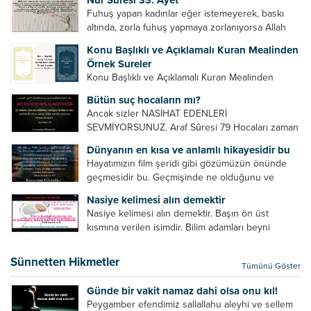
din algısı, yanlış din öğreten hoca algısını yenmek
Fuhuş yapan kadınlar eğer istemeyerek, baskı
vb. Dini doğru...
altında, zorla fuhuş yapmaya zorlanıyorsa Allah
teâlâ onları da affedecektir. “İffetli olmak isteyen
Konu Başlıklı ve Açıklamalı Kuran Mealinden
cariyelerinizi dünya hayatının menfaatini elde
Örnek Sureler
etmek için fuhuş yapmaya zorlamayın. Her...
Konu Başlıklı ve Açıklamalı Kuran Mealinden
Örnek Surelerİndir
Bütün suç hocaların mı?
Ancak sizler NASİHAT EDENLERİ
SEVMİYORSUNUZ. Araf Sûresi 79 Hocaları zaman
zaman eleştirir, bazı yönlerde kendilerini
Dünyanın en kısa ve anlamlı hikayesidir bu
geliştirmeleri hususunda bazen açık bazen gizli
Hayatımızın film şeridi gibi gözümüzün önünde
tenkitlerde bulunmuşuzdur. Örneğin hocalarda
geçmesidir bu. Geçmişinde ne olduğunu ve
olması gereken hususları sıralar ve...
geleceğinde ne olacağını öğrenmek isteyen bu
Nasiye kelimesi alın demektir
âyetlere baksın. Hayatı özetler misin sorusuna
Nasiye kelimesi alın demektir. Başın ön üst
verilebilecek en kısa ve bir o...
kısmına verilen isimdir. Bilim adamları beyni
inceledikleri zaman şu sonuca varmışlardır:
Beynin ön kısmında bulunan bölüme ön bellek
Sünnetten Hikmetler
Tümünü Göster
denir. Bu kısım insan vücudunda...
Günde bir vakit namaz dahi olsa onu kıl!
Peygamber efendimiz sallallahu aleyhi ve sellem