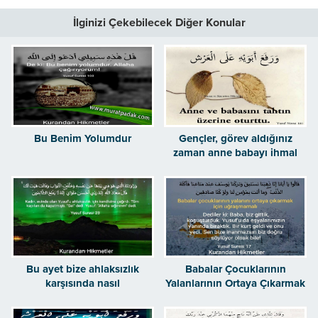
İlginizi Çekebilecek Diğer Konular
Bu Benim Yolumdur
Gençler, görev aldığınız
zaman anne babayı ihmal
etmeyin
Bu ayet bize ahlaksızlık
Babalar Çocuklarının
karşısında nasıl
Yalanlarının Ortaya Çıkarmak
davranacağımızın ipuçlarını
İçin Uğraşmamalı
veriyor