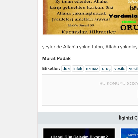
şeyler de Allah’a yakın tutan, Allaha yakınlaşt
Murat Padak
Etiketler:
dua
infak
namaz
oruç
vesile
vesi
BU KONUYU SOSY
İlginizi