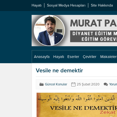
Hayatı
Sosyal Medya Hesapları
Site Hakkında
Anasayfa
Hayatı
Eserler
Çeviriler
Makaleler
Vesile ne demektir
Güncel Konular
25 Şubat 2020
Yoru