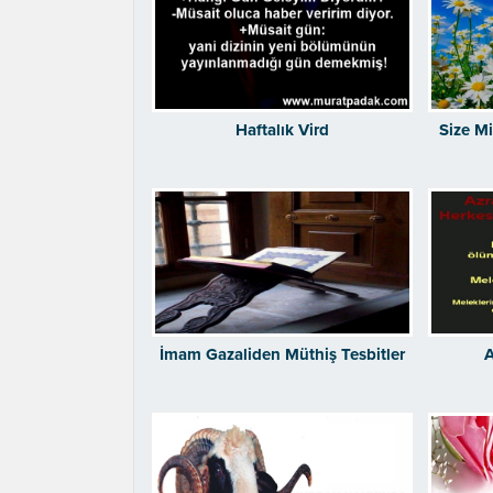
Haftalık Vird
Size Mi
İmam Gazaliden Müthiş Tesbitler
A