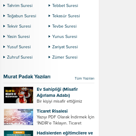
Tahrim Suresi
Tebbet Suresi
Teğabun Suresi
Tekasür Suresi
Tekvir Suresi
Tevbe Suresi
Yasin Suresi
Yunus Suresi
Yusuf Suresi
Zariyat Suresi
Zuhruf Suresi
Zümer Suresi
Murat Padak Yazıları
Tüm Yazıları
Ev Sahipliği (Misafir
Ağırlama Adabı)
Bir kişiyi misafir ettiğimiz
zaman dikkat etmemiz
Ticaret Risalesi
gereken bazı hususlar. 1.
Yazıyı PDF Olarak İndirmek İçin
Davet edeceğiniz kişiyi son
‘İNDİR‘e Tıklayın. Ticaret
ana bırakmayın. Durumuna
Risalesi – Murat Padak Değerli
göre bir gün önce, bir hafta
Hadislerden eğitimcilere ve
tacir kardeşim! Helal rızık